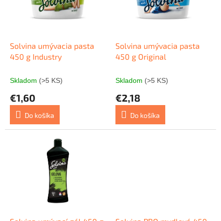
s
r
p
o
r
d
o
u
d
k
Solvina umývacia pasta
Solvina umývacia pasta
u
t
450 g Industry
450 g Original
k
o
t
v
Skladom
(>5 KS)
Skladom
(>5 KS)
o
€1,60
€2,18
v
Do košíka
Do košíka