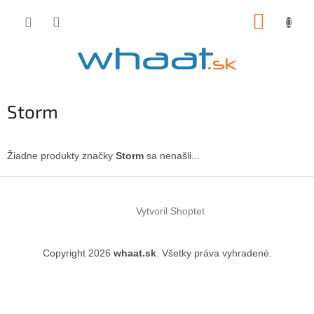
Prejsť
NÁKUP
na
obsah
KOŠÍK
Storm
Žiadne produkty značky
Storm
sa nenašli...
Z
á
Vytvoril Shoptet
p
ä
t
Copyright 2026
whaat.sk
. Všetky práva vyhradené.
i
e