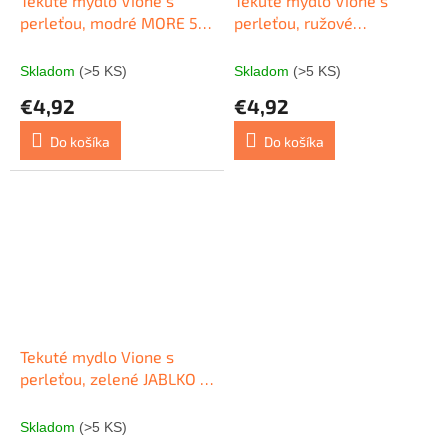
Tekuté mydlo Vione s
Tekuté mydlo Vione s
perleťou, modré MORE 5l
perleťou, ružové
ľahčený kanister
BROSKYŇA 5 l ľahčený
kanister
Skladom
(>5 KS)
Skladom
(>5 KS)
€4,92
€4,92
Do košíka
Do košíka
Tekuté mydlo Vione s
perleťou, zelené JABLKO 5
l ľahčený kanister
Skladom
(>5 KS)