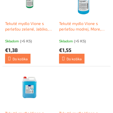
s
r
p
o
r
d
o
u
d
k
Tekuté mydlo Vione s
Tekuté mydlo Vione s
u
t
perleťou zelené, Jablko,
perleťou modrej, More,
k
o
500 ml pumpička
500 ml pumpička
t
v
Skladom
(>5 KS)
Skladom
(>5 KS)
o
€1,38
€1,55
v
Do košíka
Do košíka