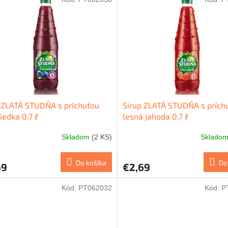
 ZLATÁ STUDŇA s príchuťou
Sirup ZLATÁ STUDŇA s prích
iedka 0,7 ℓ
lesná jahoda 0,7 ℓ
Skladom
(2 KS)
Sklado
Do košíka
Do
69
€2,69
Kód:
PT062032
Kód:
P