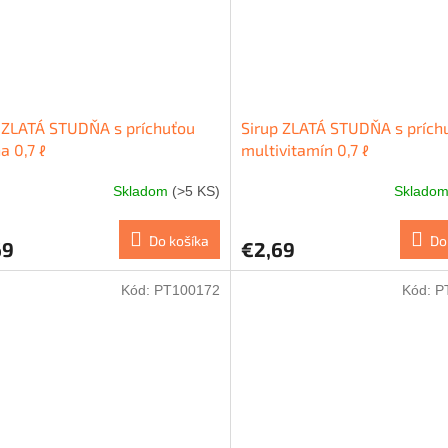
 ZLATÁ STUDŇA s príchuťou
Sirup ZLATÁ STUDŇA s prích
a 0,7 ℓ
multivitamín 0,7 ℓ
Skladom
(>5 KS)
Sklado
Do košíka
Do
69
€2,69
Kód:
PT100172
Kód:
P