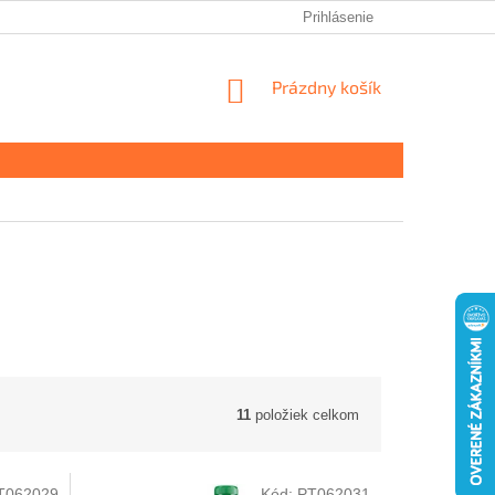
Prihlásenie
NÁKUPNÝ
Prázdny košík
KOŠÍK
11
položiek celkom
T062029
Kód:
PT062031