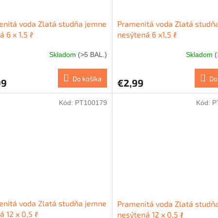
nitá voda Zlatá studňa jemne
Pramenitá voda Zlatá studň
á 6 x 1,5 ℓ
nesýtená 6 x1,5 ℓ
Skladom
(>5 BAL.)
Skladom
(
Do košíka
Do
99
€2,99
Kód:
PT100179
Kód:
P
nitá voda Zlatá studňa jemne
Pramenitá voda Zlatá studň
á 12 x 0,5 ℓ
nesýtená 12 x 0,5 ℓ