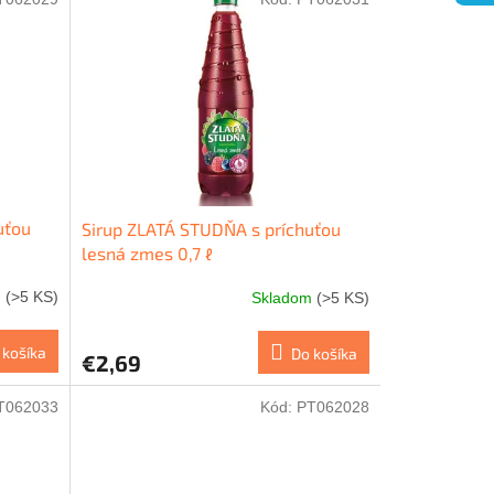
uťou
Sirup ZLATÁ STUDŇA s príchuťou
lesná zmes 0,7 ℓ
m
(>5 KS)
Skladom
(>5 KS)
 košíka
Do košíka
€2,69
T062033
Kód:
PT062028