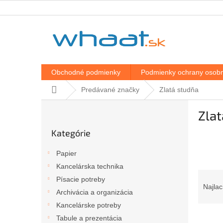
Prejsť
na
obsah
Obchodné podmienky
Podmienky ochrany osobn
Domov
Predávané značky
Zlatá studňa
B
Zlat
o
Preskočiť
č
Kategórie
kategórie
n
ý
Papier
p
Kancelárska technika
a
R
Písacie potreby
n
a
Najlac
e
Archivácia a organizácia
d
l
Kancelárske potreby
e
V
n
Tabule a prezentácia