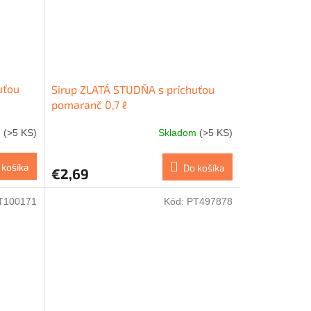
uťou
Sirup ZLATÁ STUDŇA s príchuťou
pomaranč 0,7 ℓ
m
(>5 KS)
Skladom
(>5 KS)
 košíka
Do košíka
€2,69
T100171
Kód:
PT497878