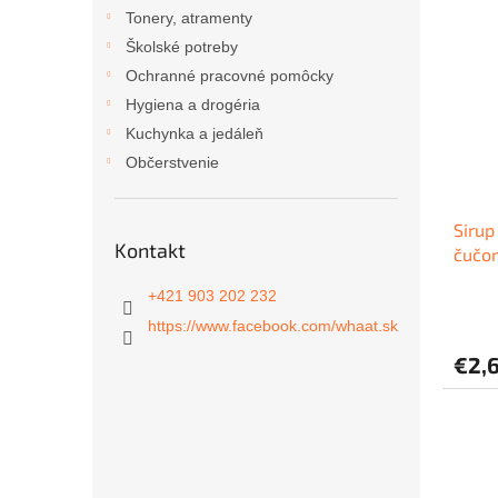
ý
i
Tonery, atramenty
p
e
Školské potreby
i
p
Ochranné pracovné pomôcky
s
r
Hygiena a drogéria
p
o
r
d
Kuchynka a jedáleň
o
u
Občerstvenie
d
k
u
t
Sirup
k
o
Kontakt
čučor
t
v
o
+421 903 202 232
v
https://www.facebook.com/whaat.sk
€2,