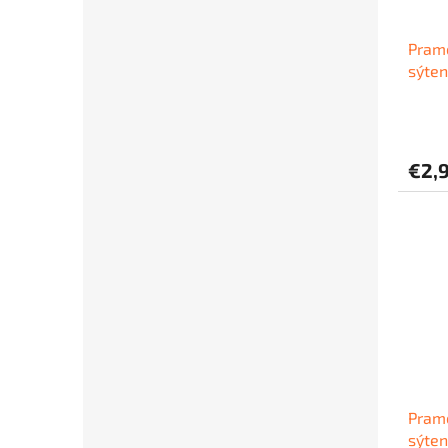
Prame
sýten
€2,
Prame
sýten