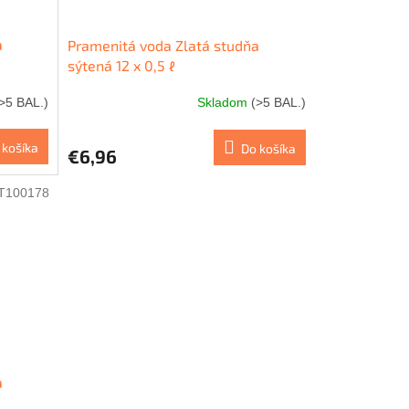
a
Pramenitá voda Zlatá studňa
sýtená 12 x 0,5 ℓ
>5 BAL.)
Skladom
(>5 BAL.)
 košíka
Do košíka
€6,96
T100178
a