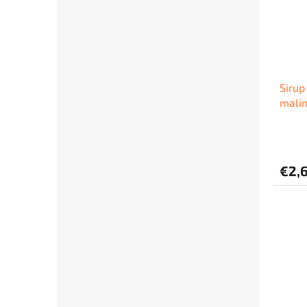
Sirup
malin
€2,