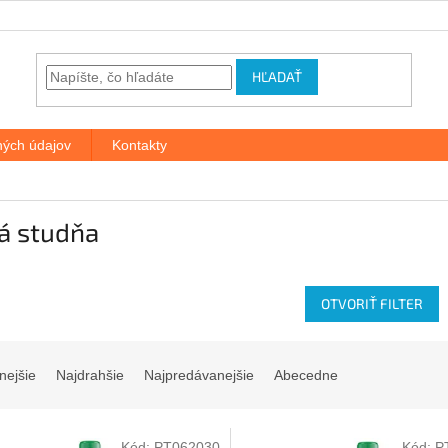
HĽADAŤ
ých údajov
Kontakty
á studňa
OTVORIŤ FILTER
nejšie
Najdrahšie
Najpredávanejšie
Abecedne
Kód:
PT062030
Kód:
P