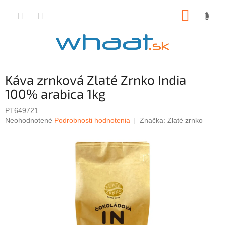
Prejsť
NÁKUP
na
obsah
KOŠÍK
Káva zrnková Zlaté Zrnko India
100% arabica 1kg
PT649721
Priemerné
Neohodnotené
Podrobnosti hodnotenia
Značka:
Zlaté zrnko
hodnotenie
produktu
je
0,0
z
5
hviezdičiek.