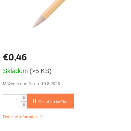
€0,46
Jednotková
Skladom
(>5 KS)
cena:
Môžeme doručiť do:
10.8.2026
Pridať do košíka
Detailné informácie