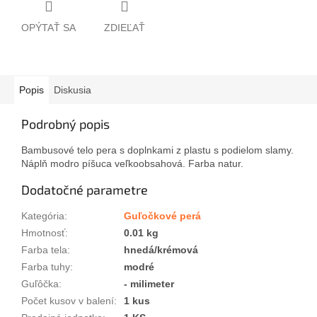
OPÝTAŤ SA
ZDIEĽAŤ
Popis
Diskusia
Podrobný popis
Bambusové telo pera s doplnkami z plastu s podielom slamy.
Náplň modro píšuca veľkoobsahová. Farba natur.
Dodatočné parametre
Kategória
:
Guľočkové perá
Hmotnosť
:
0.01 kg
Farba tela
:
hnedá/krémová
Farba tuhy
:
modré
Guľôčka
:
- milimeter
Počet kusov v balení
:
1 kus