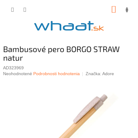
Prejsť
NÁKUP
na
obsah
KOŠÍK
Bambusové pero BORGO STRAW
natur
AD323969
Priemerné
Neohodnotené
Podrobnosti hodnotenia
Značka:
Adore
hodnotenie
produktu
je
0,0
z
5
hviezdičiek.