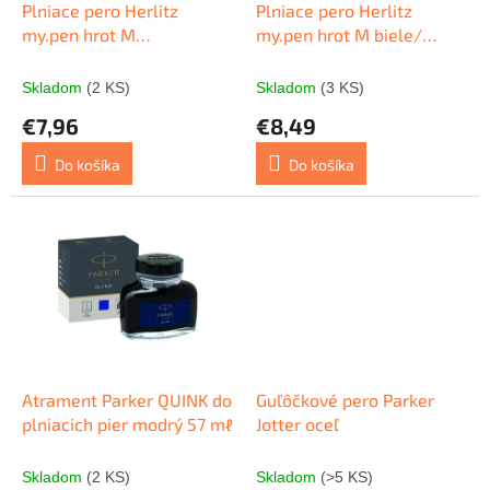
o
d
Plniace pero Herlitz
Plniace pero Herlitz
v
u
my.pen hrot M
my.pen hrot M biele/
k
fialové/aqua
čierne
t
Skladom
(2 KS)
Skladom
(3 KS)
o
€7,96
€8,49
v
Do košíka
Do košíka
Atrament Parker QUINK do
Guľôčkové pero Parker
plniacich pier modrý 57 mℓ
Jotter oceľ
Skladom
(2 KS)
Skladom
(>5 KS)