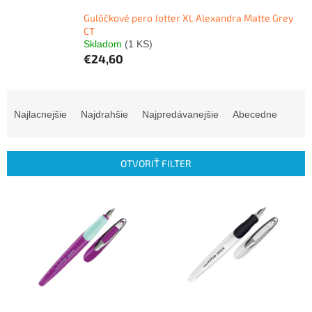
Gulôčkové pero Jotter XL Alexandra Matte Grey
CT
Skladom
(1 KS)
€24,60
R
a
Najlacnejšie
Najdrahšie
Najpredávanejšie
Abecedne
d
e
n
OTVORIŤ FILTER
i
e
V
p
ý
r
p
o
i
d
s
u
p
k
r
t
o