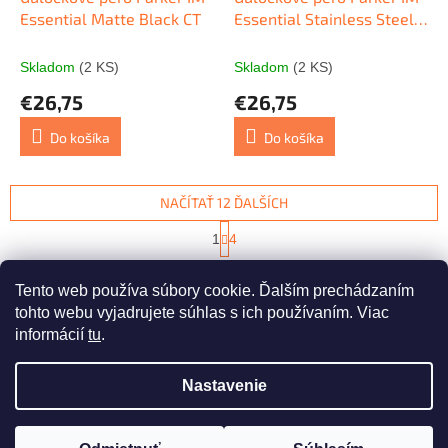
Essential Matte Black CT
Essential Stainless Steel
CT
Skladom
(2 KS)
Skladom
(2 KS)
€26,75
€26,75
Do košíka
Do košíka
NAČÍTAŤ 12 ĎALŠÍCH
S
1
4
t
O
r
44
položiek celkom
v
á
Tento web používa súbory cookie. Ďalším prechádzaním
l
HORE
n
á
tohto webu vyjadrujete súhlas s ich používaním. Viac
k
d
o
informácií
tu
.
v
Z
a
a
c
á
n
Nastavenie
i
Vytvoril Shoptet
p
i
e
ä
e
p
t
r