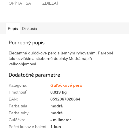
OPÝTAŤ SA
ZDIEĽAŤ
Popis
Diskusia
Podrobný popis
Elegantné guľôčkové pero s jemným ryhovaním. Farebné
telo ozvláštnia stieborné doplnky.Modrá náplň
veľkoobjemová.
Dodatočné parametre
Kategória
:
Guľočkové perá
Hmotnosť
:
0.019 kg
EAN
:
8592367028664
Farba tela
:
modrá
Farba tuhy
:
modré
Guľôčka
:
- milimeter
Počet kusov v balení
:
1 kus