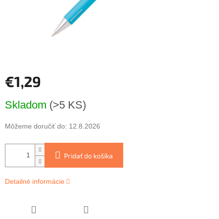
€1,29
Jednotková
Skladom
(>5 KS)
cena:
Môžeme doručiť do:
12.8.2026
Pridať do košíka
Detailné informácie