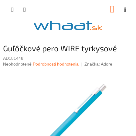
Prejsť
NÁKUP
na
obsah
KOŠÍK
Guľôčkové pero WIRE tyrkysové
AD181448
Priemerné
Neohodnotené
Podrobnosti hodnotenia
Značka:
Adore
hodnotenie
produktu
je
0,0
z
5
hviezdičiek.