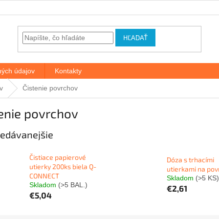
HĽADAŤ
ých údajov
Kontakty
v
Čistenie povrchov
enie povrchov
edávanejšie
Čistiace papierové
Dóza s trhacími
utierky 200ks biela Q-
utierkami na pov
CONNECT
Skladom
(>5 KS)
Skladom
(>5 BAL.)
€2,61
€5,04