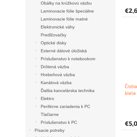
Obálky na krúžkovú väzbu
€2,
Laminovacie fólie špeciálne
Laminovacie fólie matné
Elektronické váhy
Predlžovačky
Optické disky
Externé dátové úložiská
Príslušenstvo k notebookom
Drôtená väzba
Hrebeňová väzba
Kanálová väzba
Čisti
Ďalšia kancelárska technika
biel
Elektro
Periférne zariadenia k PC
Tlačiarne
€5,
Príslušenstvo k PC
Písacie potreby