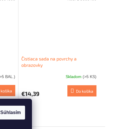
Čistiaca sada na povrchy a
obrazovky
>5 BAL.)
Skladom
(>5 KS)
 košíka
Do košíka
€14,39
Súhlasím