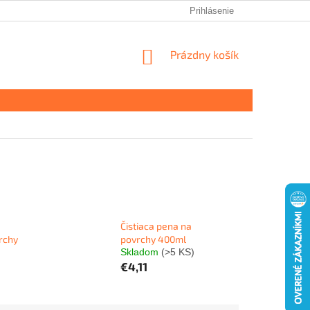
Prihlásenie
NÁKUPNÝ
Prázdny košík
KOŠÍK
Čistiaca pena na
rchy
povrchy 400ml
Skladom
(>5 KS)
€4,11