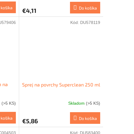
 košíka
Do košíka
€4,11
U579406
Kód:
DU578119
m na
Sprej na povrchy Superclean 250 ml
m
(>5 KS)
Skladom
(>5 KS)
 košíka
Do košíka
€5,86
C004503
Kód:
DU583400