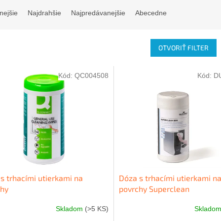
nejšie
Najdrahšie
Najpredávanejšie
Abecedne
OTVORIŤ FILTER
Kód:
QC004508
Kód:
D
s trhacími utierkami na
Dóza s trhacími utierkami n
chy
povrchy Superclean
Skladom
(>5 KS)
Sklado