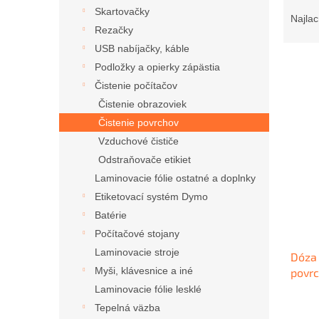
R
Skartovačky
a
Najlac
Rezačky
d
e
USB nabíjačky, káble
n
Podložky a opierky zápästia
i
Čistenie počítačov
e
V
Čistenie obrazoviek
p
ý
Čistenie povrchov
r
p
o
Vzduchové čističe
i
d
Odstraňovače etikiet
s
u
Laminovacie fólie ostatné a doplnky
p
k
r
Etiketovací systém Dymo
t
o
Batérie
o
d
Počítačové stojany
v
u
Laminovacie stroje
Dóza 
k
Myši, klávesnice a iné
povr
t
o
Laminovacie fólie lesklé
v
Tepelná väzba