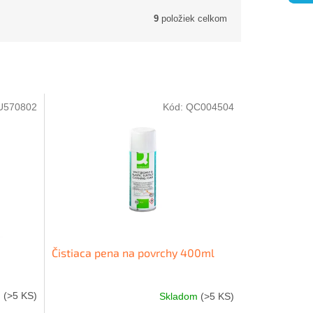
9
položiek celkom
U570802
Kód:
QC004504
a
Čistiaca pena na povrchy 400ml
m
(>5 KS)
Skladom
(>5 KS)