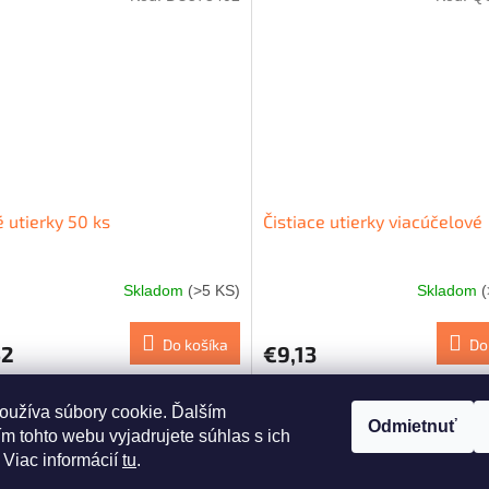
 utierky 50 ks
Čistiace utierky viacúčelové
Skladom
(>5 KS)
Skladom
(
Do košíka
Do
52
€9,13
O
oužíva súbory cookie. Ďalším
v
Odmietnuť
m tohto webu vyjadrujete súhlas s ich
l
 Viac informácií
tu
.
á
d