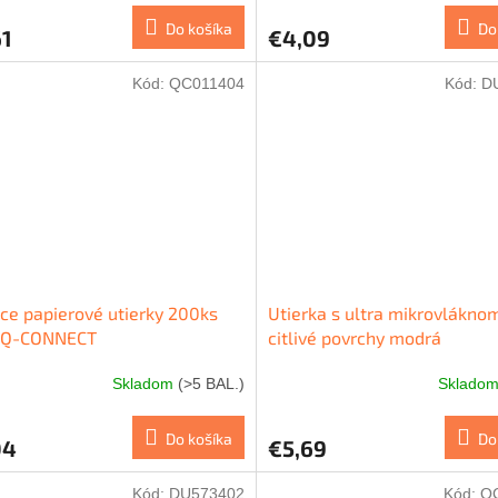
Do košíka
Do
61
€4,09
Kód:
QC011404
Kód:
D
ace papierové utierky 200ks
Utierka s ultra mikrovlákno
a Q-CONNECT
citlivé povrchy modrá
Skladom
(>5 BAL.)
Sklado
Do košíka
Do
04
€5,69
Kód:
DU573402
Kód:
Q