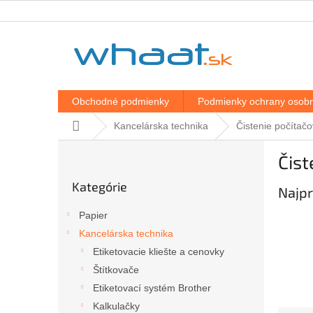
Prejsť
na
obsah
Obchodné podmienky
Podmienky ochrany osobn
Domov
Kancelárska technika
Čistenie počítačo
B
Čist
o
Preskočiť
č
Kategórie
kategórie
Najpr
n
ý
Papier
p
Kancelárska technika
a
Etiketovacie kliešte a cenovky
n
e
Štítkovače
l
Etiketovací systém Brother
Kalkulačky