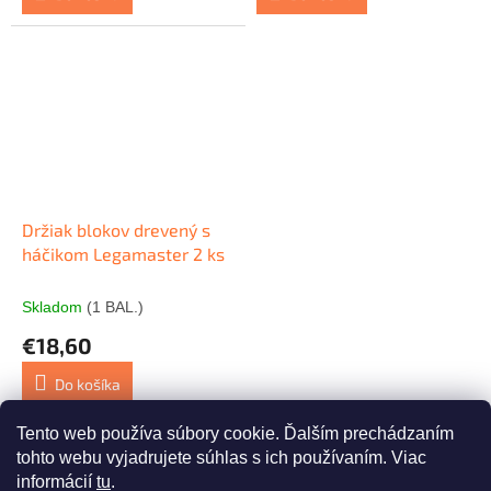
Držiak blokov drevený s
háčikom Legamaster 2 ks
Skladom
(1 BAL.)
€18,60
Do košíka
Tento web používa súbory cookie. Ďalším prechádzaním
7
položiek celkom
O
tohto webu vyjadrujete súhlas s ich používaním. Viac
v
informácií
tu
.