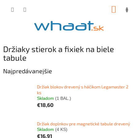
Prejsť
NÁKUP
na
obsah
KOŠÍK
Držiaky stierok a fixiek na biele
tabule
Najpredávanejšie
Držiak blokov drevený s háčikom Legamaster 2
ks
Skladom
(1 BAL.)
€18,60
Držiak doplnkov pre magnetické tabule drevený
Skladom
(4 KS)
€16,91