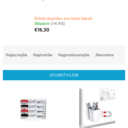
Držiak doplnkov pre biele tabule
Skladom
(>5 KS)
€16,30
R
a
Najlacnejšie
Najdrahšie
Najpredávanejšie
Abecedne
d
e
n
OTVORIŤ FILTER
i
e
V
p
ý
r
p
o
i
d
s
u
p
k
r