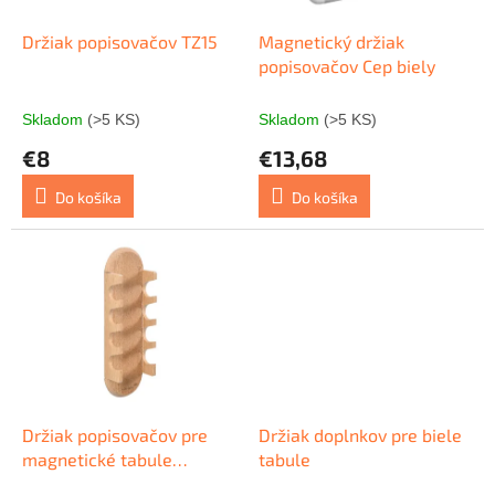
t
o
o
d
Držiak popisovačov TZ15
Magnetický držiak
v
u
popisovačov Cep biely
k
t
Skladom
(>5 KS)
Skladom
(>5 KS)
o
€8
€13,68
v
Do košíka
Do košíka
Držiak popisovačov pre
Držiak doplnkov pre biele
magnetické tabule
tabule
drevený