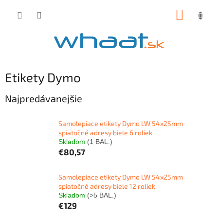
Prejsť
NÁKUP
na
obsah
KOŠÍK
Etikety Dymo
Najpredávanejšie
Samolepiace etikety Dymo LW 54x25mm
spiatočné adresy biele 6 roliek
Skladom
(1 BAL.)
€80,57
Samolepiace etikety Dymo LW 54x25mm
spiatočné adresy biele 12 roliek
Skladom
(>5 BAL.)
€129