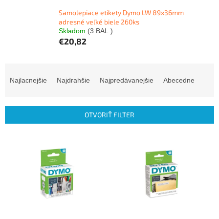
Samolepiace etikety Dymo LW 89x36mm
adresné veľké biele 260ks
Skladom
(3 BAL.)
€20,82
R
a
Najlacnejšie
Najdrahšie
Najpredávanejšie
Abecedne
d
e
n
OTVORIŤ FILTER
i
e
V
p
ý
r
p
o
i
d
s
u
p
k
r
t
o