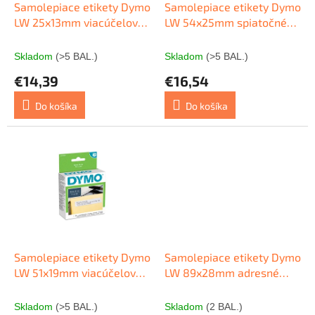
o
d
Samolepiace etikety Dymo
Samolepiace etikety Dymo
v
u
LW 25x13mm viacúčelové
LW 54x25mm spiatočné
k
biele
adresy biele
t
Skladom
(>5 BAL.)
Skladom
(>5 BAL.)
o
€14,39
€16,54
v
Do košíka
Do košíka
Samolepiace etikety Dymo
Samolepiace etikety Dymo
LW 51x19mm viacúčelové
LW 89x28mm adresné
biele
biele 260ks
Skladom
(>5 BAL.)
Skladom
(2 BAL.)