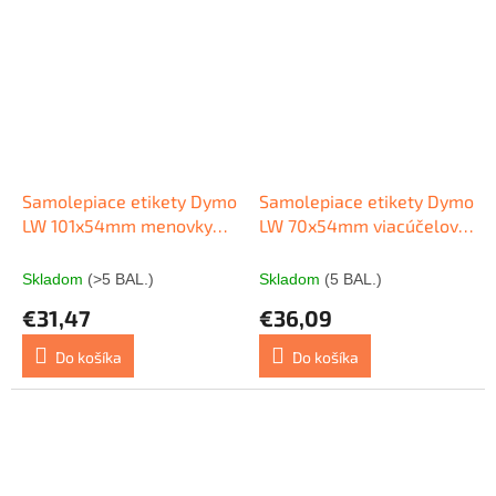
Samolepiace etikety Dymo
Samolepiace etikety Dymo
LW 101x54mm menovky
LW 70x54mm viacúčelové
balíky biele
biele
Skladom
(>5 BAL.)
Skladom
(5 BAL.)
€31,47
€36,09
Do košíka
Do košíka