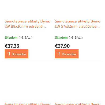
Samolepiace etikety Dymo
Samolepiace etikety Dymo
LW 89x36mm adresné
LW 57x32mm viacúčelové
veľké biele 520ks
biele
Skladom
(>5 BAL.)
Skladom
(>5 BAL.)
€37,36
€37,90
Do košíka
Do košíka
Samolepiace etikety Dymo
Samolepiace etikety Dymo