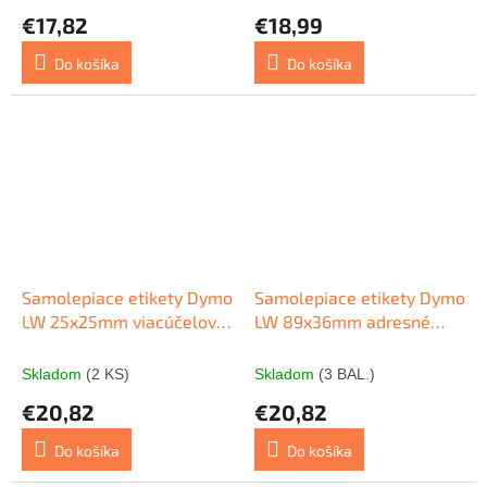
€17,82
€18,99
Do košíka
Do košíka
Samolepiace etikety Dymo
Samolepiace etikety Dymo
LW 25x25mm viacúčelové
LW 89x36mm adresné
biele
veľké biele 260ks
Skladom
(2 KS)
Skladom
(3 BAL.)
€20,82
€20,82
Do košíka
Do košíka