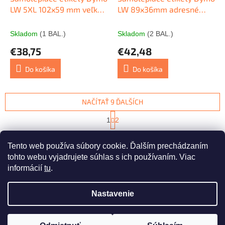
LW 5XL 102x59 mm veľké
LW 89x36mm adresné
expedičné biele 140ks
veľké číry plast
Skladom
(1 BAL.)
Skladom
(2 BAL.)
€38,75
€42,48
Do košíka
Do košíka
NAČÍTAŤ 9 ĎALŠÍCH
S
1
2
t
O
r
21
položiek celkom
v
á
Tento web používa súbory cookie. Ďalším prechádzaním
l
HORE
n
á
tohto webu vyjadrujete súhlas s ich používaním. Viac
k
d
o
informácií
tu
.
v
Z
a
a
c
á
n
Nastavenie
i
Vytvoril Shoptet
p
i
e
ä
e
p
t
r