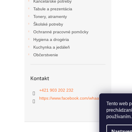
Kancelárske potreby
Tabule a prezentácia
Tonery, atramenty
Školské potreby
Ochranné pracovné pomôcky
Hygiena a drogéria
Kuchynka a jedáleň
Občerstvenie
Kontakt
+421 903 202 232
https://www.facebook.com/whaat.sk
Tento web p
prechádzaní
používaním.
Z
á
Nastaven