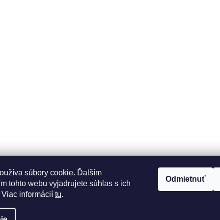
oužíva súbory cookie. Ďalším
Odmietnuť
m tohto webu vyjadrujete súhlas s ich
 Viac informácií
tu
.
ie