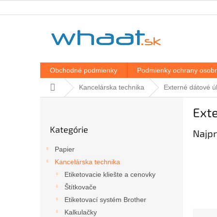
Prejsť
na
obsah
Obchodné podmienky
Podmienky ochrany osobn
Domov
Kancelárska technika
Externé dátové ú
B
Exte
o
Preskočiť
č
Kategórie
kategórie
Najpr
n
ý
Papier
p
Kancelárska technika
a
Etiketovacie kliešte a cenovky
n
e
Štítkovače
l
Etiketovací systém Brother
R
Kalkulačky