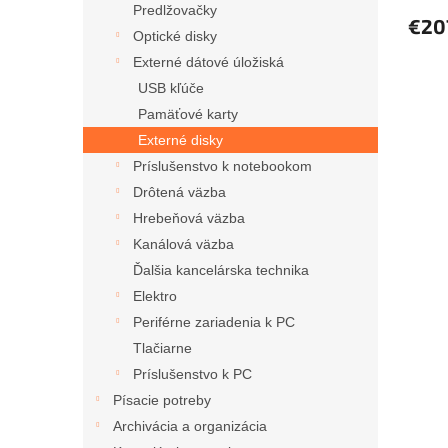
Predlžovačky
€20
Optické disky
Externé dátové úložiská
USB kľúče
Pamäťové karty
Externé disky
Príslušenstvo k notebookom
Drôtená väzba
Hrebeňová väzba
Kanálová väzba
Ďalšia kancelárska technika
Elektro
Periférne zariadenia k PC
Tlačiarne
Príslušenstvo k PC
Písacie potreby
Archivácia a organizácia