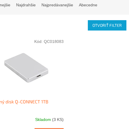
nejšie
Najdrahšie
Najpredávanejšie
Abecedne
OTVORIŤ FILTER
Kód:
QC018083
ný disk Q-CONNECT 1TB
Skladom
(3 KS)