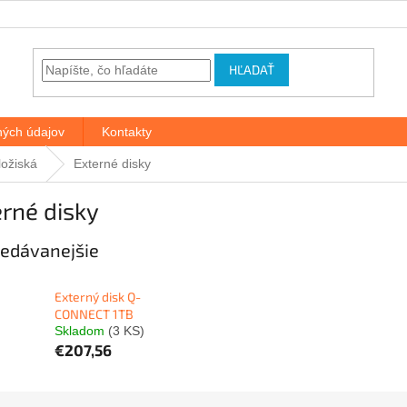
HĽADAŤ
ých údajov
Kontakty
ložiská
Externé disky
rné disky
edávanejšie
Externý disk Q-
CONNECT 1TB
Skladom
(3 KS)
€207,56