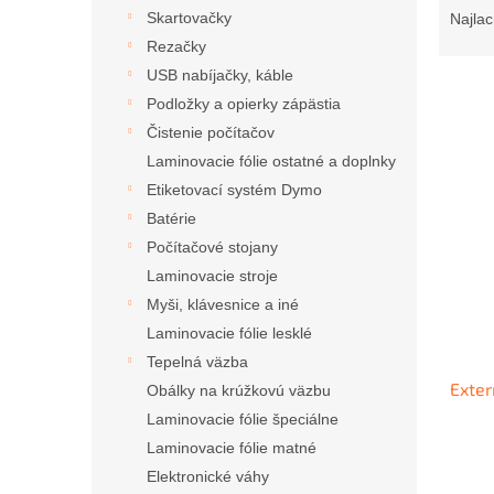
a
Skartovačky
Najlac
d
Rezačky
e
USB nabíjačky, káble
n
Podložky a opierky zápästia
i
Čistenie počítačov
e
V
p
Laminovacie fólie ostatné a doplnky
ý
r
Etiketovací systém Dymo
p
o
i
Batérie
d
s
Počítačové stojany
u
p
Laminovacie stroje
k
r
t
Myši, klávesnice a iné
o
o
Laminovacie fólie lesklé
d
v
Tepelná väzba
u
Exter
k
Obálky na krúžkovú väzbu
t
Laminovacie fólie špeciálne
o
Laminovacie fólie matné
v
Elektronické váhy