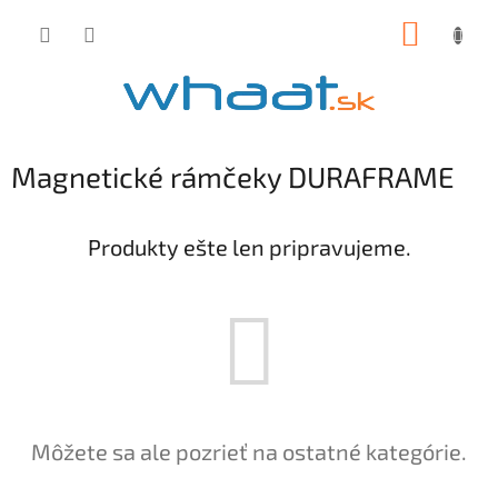
Prejsť
NÁKUP
na
obsah
KOŠÍK
Magnetické rámčeky DURAFRAME
Produkty ešte len pripravujeme.
Môžete sa ale pozrieť na ostatné kategórie.