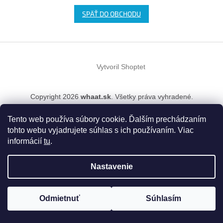
SPÄŤ DO OBCHODU
Z
á
Vytvoril Shoptet
p
ä
t
Copyright 2026
whaat.sk
. Všetky práva vyhradené.
i
e
Tento web používa súbory cookie. Ďalším prechádzaním
tohto webu vyjadrujete súhlas s ich používaním. Viac
informácií
tu
.
Nastavenie
Odmietnuť
Súhlasím