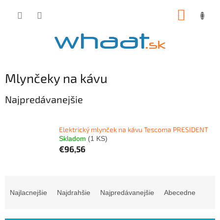
Prejsť
NÁKUP
na
obsah
KOŠÍK
Mlynčeky na kávu
Najpredávanejšie
Elektrický mlynček na kávu Tescoma PRESIDENT
Skladom
(1 KS)
€96,56
R
a
Najlacnejšie
Najdrahšie
Najpredávanejšie
Abecedne
d
e