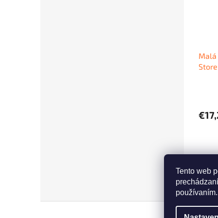
Malá 
Store
€17
Tento web p
prechádzaní
používaním.
Z
á
Nastaven