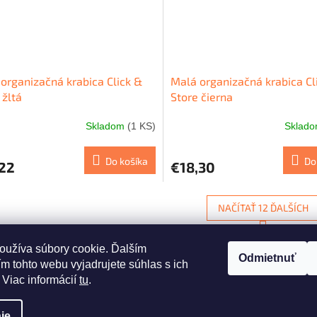
organizačná krabica Click &
Malá organizačná krabica Cl
 žltá
Store čierna
Skladom
(1 KS)
Sklad
Do košíka
Do
,22
€18,30
NAČÍTAŤ 12 ĎALŠÍCH
S
1
7
O
t
oužíva súbory cookie. Ďalším
r
v
Odmietnuť
HORE
á
l
m tohto webu vyjadrujete súhlas s ich
n
á
 Viac informácií
tu
.
k
d
o
a
v
ie