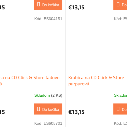
Do košíka
Do
15
€13,15
Kód:
ES604151
Kód:
E
ca na CD Click & Store ľadovo
Krabica na CD Click & Store
á
purpurová
Skladom
(2 KS)
Sklad
Do košíka
Do
15
€13,15
Kód:
ES605701
Kód:
E