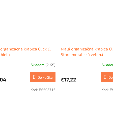
organizačná krabica Click &
Malá organizačná krabica Cl
 biela
Store metalická zelená
Skladom
(2 KS)
Sklad
Do košíka
Do
,04
€17,22
Kód:
ES605716
Kód:
E