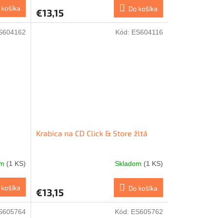
 košíka
Do košíka
€13,15
S604162
Kód:
ES604116
Krabica na CD Click & Store žltá
om
(1 KS)
Skladom
(1 KS)
 košíka
Do košíka
€13,15
S605764
Kód:
ES605762