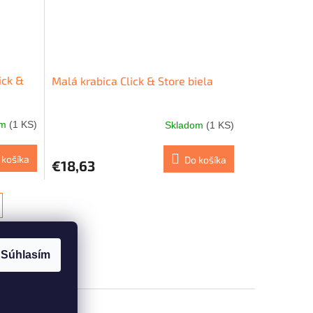
ick &
Malá krabica Click & Store biela
om
(1 KS)
Skladom
(1 KS)
 košíka
Do košíka
€18,63
Súhlasím