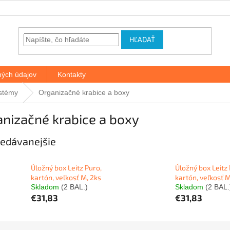
HĽADAŤ
ých údajov
Kontakty
stémy
Organizačné krabice a boxy
nizačné krabice a boxy
edávanejšie
Úložný box Leitz Puro,
Úložný box Leitz 
kartón, veľkosť M, 2ks
kartón, veľkosť M
Skladom
(2 BAL.)
Skladom
(2 BAL.
€31,83
€31,83