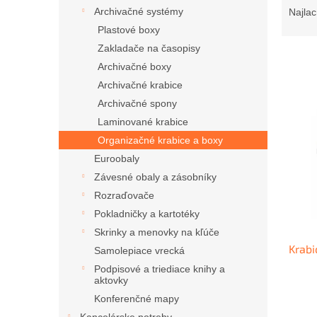
a
Archivačné systémy
Najlac
d
Plastové boxy
e
Zakladače na časopisy
n
Archivačné boxy
i
Archivačné krabice
e
V
p
Archivačné spony
ý
r
Laminované krabice
p
o
i
Organizačné krabice a boxy
d
s
Euroobaly
u
p
Závesné obaly a zásobníky
k
r
t
Rozraďovače
o
o
Pokladničky a kartotéky
d
v
Skrinky a menovky na kľúče
u
Krabi
k
Samolepiace vrecká
t
Podpisové a triediace knihy a
o
aktovky
v
Konferenčné mapy