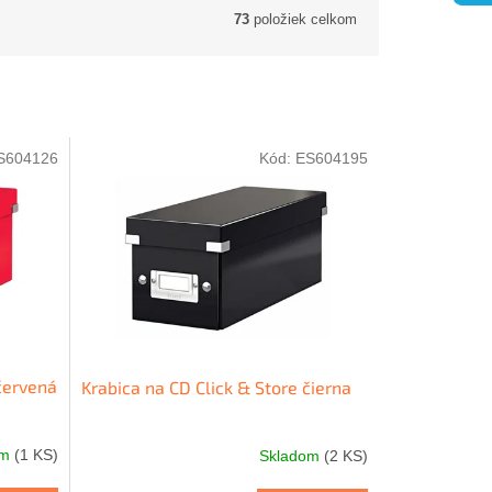
73
položiek celkom
S604126
Kód:
ES604195
 červená
Krabica na CD Click & Store čierna
om
(1 KS)
Skladom
(2 KS)