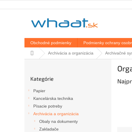
Prejsť
na
obsah
Obchodné podmienky
Podmienky ochrany osobn
Domov
Archivácia a organizácia
Archivačné sy
B
Orga
o
Preskočiť
č
Kategórie
kategórie
Najpr
n
ý
Papier
p
Kancelárska technika
a
Písacie potreby
n
e
Archivácia a organizácia
l
Obaly na dokumenty
R
Zakladače