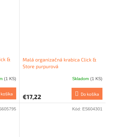
ick &
Malá organizačná krabica Click &
Store purpurová
om
(1 KS)
Skladom
(1 KS)
 košíka
Do košíka
€17,22
S605795
Kód:
ES604301