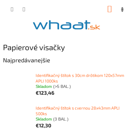
Prejsť
NÁKUP
na
obsah
KOŠÍK
Papierové visačky
Najpredávanejšie
Identifikačný štítok s 30cm drôtikom 120x57mm
APLI 1000ks
Skladom
(>5 BAL.)
€123,46
Identifikačný štítok s cvernou 28x43mm APLI
500ks
Skladom
(3 BAL.)
€12,30