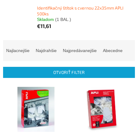
Identifikačný štítok s cvernou 22x35mm APLI
500ks
Skladom
(1 BAL.)
€11,61
R
a
Najlacnejšie
Najdrahšie
Najpredávanejšie
Abecedne
d
e
n
OTVORIŤ FILTER
i
e
V
p
ý
r
p
o
i
d
s
u
p
k
r
t
o