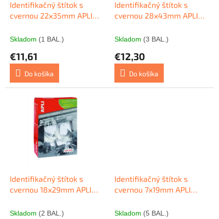
o
d
Identifikačný štítok s
Identifikačný štítok s
v
u
cvernou 22x35mm APLI
cvernou 28x43mm APLI
k
500ks
500ks
t
Skladom
(1 BAL.)
Skladom
(3 BAL.)
o
€11,61
€12,30
v
Do košíka
Do košíka
Identifikačný štítok s
Identifikačný štítok s
cvernou 18x29mm APLI
cvernou 7x19mm APLI
1000ks
1000ks
Skladom
(2 BAL.)
Skladom
(5 BAL.)