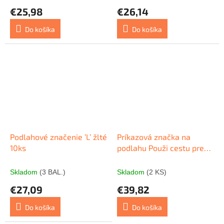
€25,98
€26,14
Do košíka
Do košíka
Podlahové značenie ’L’ žlté
Príkazová značka na
10ks
podlahu Použi cestu pre
chodcov
Skladom
(3 BAL.)
Skladom
(2 KS)
€27,09
€39,82
Do košíka
Do košíka