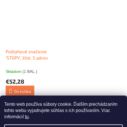
Podlahové značenie
’STOPY’, žlté, 5 párov
Skladom
(1 BAL.)
€52,28
Do košíka
Tento web používa súbory cookie. Ďalším prechádzaním
7
položiek celkom
O
tohto webu vyjadrujete súhlas s ich používaním. Viac
v
informácií
tu
.
l
Z
á