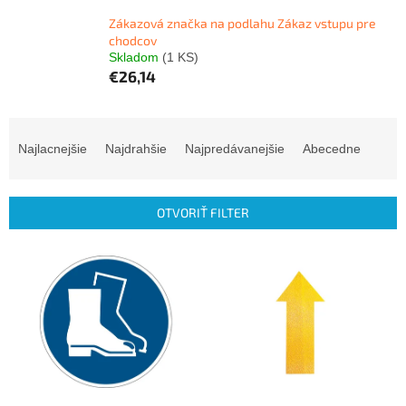
Zákazová značka na podlahu Zákaz vstupu pre
chodcov
Skladom
(1 KS)
€26,14
R
a
Najlacnejšie
Najdrahšie
Najpredávanejšie
Abecedne
d
e
n
OTVORIŤ FILTER
i
e
V
p
ý
r
p
o
i
d
s
u
p
k
r
t
o