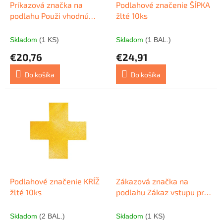
o
d
Príkazová značka na
Podlahové značenie ŠÍPKA
v
u
podlahu Použi vhodnú
žlté 10ks
k
ochrannú obuv
t
Skladom
(1 KS)
Skladom
(1 BAL.)
o
€20,76
€24,91
v
Do košíka
Do košíka
Podlahové značenie KRÍŽ
Zákazová značka na
žlté 10ks
podlahu Zákaz vstupu pre
chodcov
Skladom
(2 BAL.)
Skladom
(1 KS)