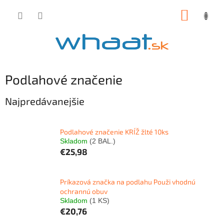
Prejsť
NÁKUP
na
obsah
KOŠÍK
Podlahové značenie
Najpredávanejšie
Podlahové značenie KRÍŽ žlté 10ks
Skladom
(2 BAL.)
€25,98
Príkazová značka na podlahu Použi vhodnú
ochrannú obuv
Skladom
(1 KS)
€20,76