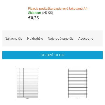
Písacia podložka papierová lakovaná A4
Skladom
(>5 KS)
€0,35
R
a
Najlacnejšie
Najdrahšie
Najpredávanejšie
Abecedne
d
e
n
OTVORIŤ FILTER
i
e
V
p
ý
r
p
o
i
d
s
u
p
k
r
t
o