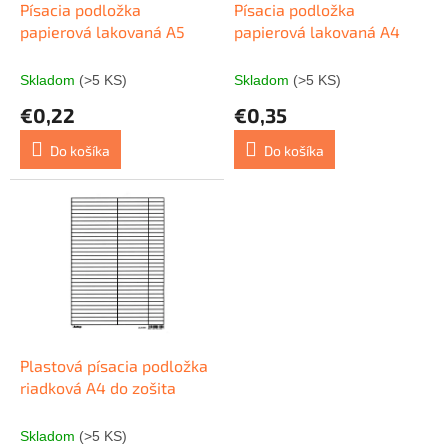
o
d
Písacia podložka
Písacia podložka
v
u
papierová lakovaná A5
papierová lakovaná A4
k
t
Skladom
(>5 KS)
Skladom
(>5 KS)
o
€0,22
€0,35
v
Do košíka
Do košíka
Plastová písacia podložka
riadková A4 do zošita
Skladom
(>5 KS)