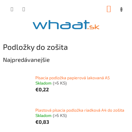
Prejsť
NÁKUP
na
obsah
KOŠÍK
Podložky do zošita
Najpredávanejšie
Písacia podložka papierová lakovaná A5
Skladom
(>5 KS)
€0,22
Plastová písacia podložka riadková A4 do zošita
Skladom
(>5 KS)
€0,83