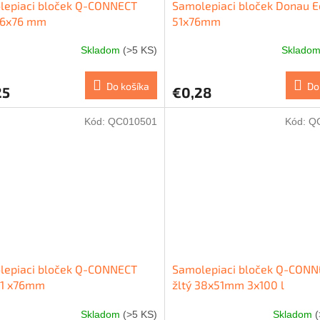
lepiaci bloček Q-CONNECT
Samolepiaci bloček Donau Ec
 76x76 mm
51x76mm
Skladom
(>5 KS)
Sklado
Do košíka
Do
25
€0,28
Kód:
QC010501
Kód:
Q
lepiaci bloček Q-CONNECT
Samolepiaci bloček Q-CON
51 x76mm
žltý 38x51mm 3x100 l
Skladom
(>5 KS)
Skladom
(