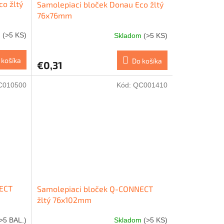
o žltý
Samolepiaci bloček Donau Eco žltý
76x76mm
m
(>5 KS)
Skladom
(>5 KS)
 košíka
Do košíka
€0,31
C010500
Kód:
QC001410
NECT
Samolepiaci bloček Q-CONNECT
žltý 76x102mm
>5 BAL.)
Skladom
(>5 KS)