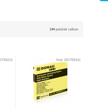
144
položiek celkom
O759211
Kód:
DO759311