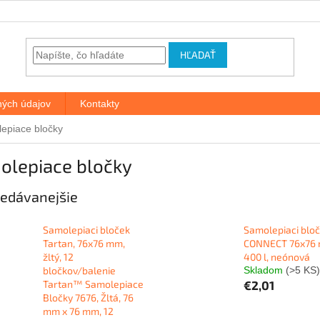
HĽADAŤ
ých údajov
Kontakty
epiace bločky
olepiace bločky
edávanejšie
Samolepiaci bloček
Samolepiaci bloč
Tartan, 76x76 mm,
CONNECT 76x76
žltý, 12
400 l, neónová
bločkov/balenie
Skladom
(>5 KS)
Tartan™ Samolepiace
€2,01
Bločky 7676, Žltá, 76
mm x 76 mm, 12