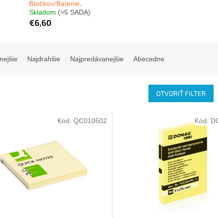
Bločkov/Balenie,
Skladom
(>5 SADA)
€6,60
nejšie
Najdrahšie
Najpredávanejšie
Abecedne
OTVORIŤ FILTER
Kód:
QC010502
Kód:
D