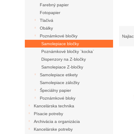
Farebný papier
Fotopapier
Tlačivá
R
Obálky
a
Poznámkové bločky
Najlac
d
Samolepiace bločky
e
Poznámkové bločky `kocka`
n
Dispenzory na Z-bločky
i
Samolepiace Z-bločky
e
V
p
Samolepiace etikety
ý
r
Samolepiace záložky
p
o
i
Špeciálny papier
d
s
Poznámkové bloky
u
p
Kancelárska technika
k
r
t
Písacie potreby
o
o
Archivácia a organizácia
d
v
Kancelárske potreby
u