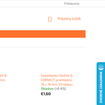
Prihlásenie
NÁKUPNÝ
Prázdny košík
KOŠÍK
ek Q-
Samolepiaci bloček Q-
 mm,
CONNECT priehľadný
76 x 76 mm, 50 lístkov
Skladom
(>5 KS)
€1,60