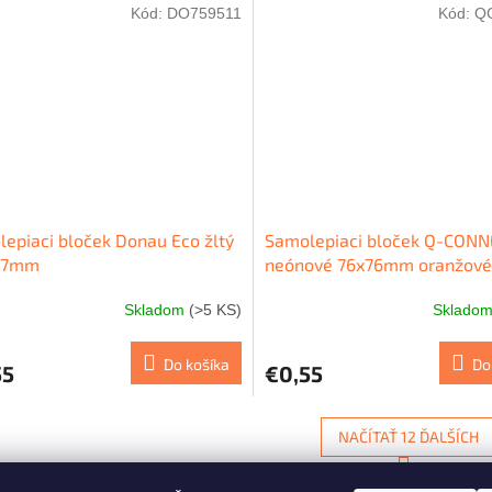
Kód:
DO759511
Kód:
Q
epiaci bloček Donau Eco žltý
Samolepiaci bloček Q-CON
27mm
neónové 76x76mm oranžové
Skladom
(>5 KS)
Sklado
Do košíka
Do
55
€0,55
NAČÍTAŤ 12 ĎALŠÍCH
S
1
12
O
t