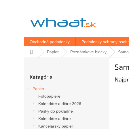
Prejsť
na
obsah
Obchodné podmienky
Podmienky ochrany osobn
Domov
Papier
Poznámkové bločky
Samol
B
Sam
o
Preskočiť
č
Kategórie
kategórie
Najpr
n
ý
Papier
p
Fotopapiere
a
Kalendáre a diáre 2026
n
e
Pásky do pokladne
l
Kalendáre a diáre
Kancelársky papier