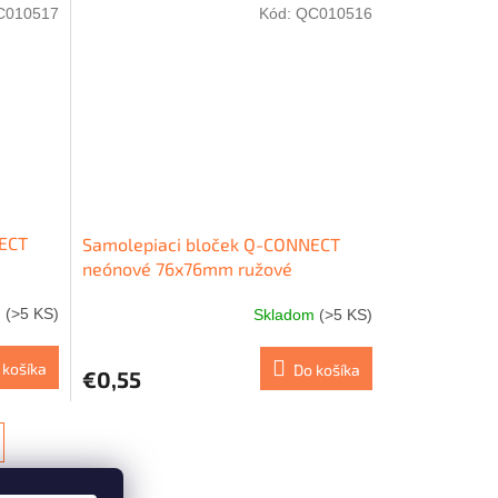
C010517
Kód:
QC010516
NECT
Samolepiaci bloček Q-CONNECT
neónové 76x76mm ružové
m
(>5 KS)
Skladom
(>5 KS)
 košíka
Do košíka
€0,55