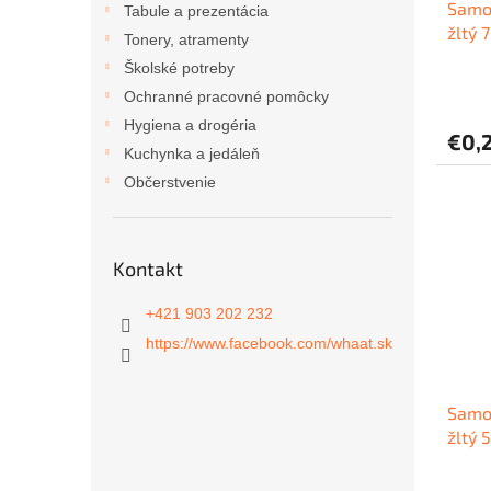
Samo
k
Tabule a prezentácia
žltý
t
Tonery, atramenty
o
Školské potreby
v
Ochranné pracovné pomôcky
Hygiena a drogéria
€0,
Kuchynka a jedáleň
Občerstvenie
Kontakt
+421 903 202 232
https://www.facebook.com/whaat.sk
Samo
žltý 