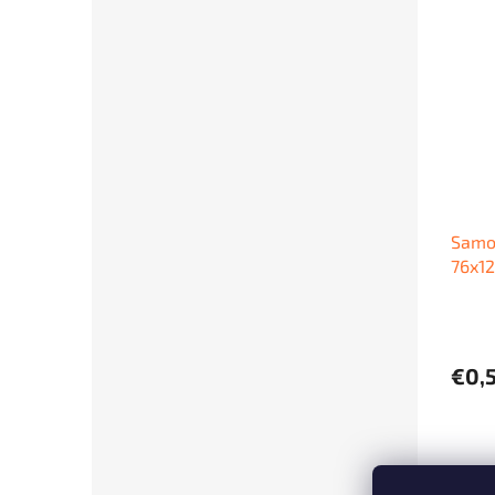
Samol
76x1
€0,