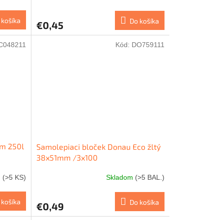
 košíka
Do košíka
€0,45
C048211
Kód:
DO759111
m 250l
Samolepiaci bloček Donau Eco žltý
38x51mm /3x100
m
(>5 KS)
Skladom
(>5 BAL.)
 košíka
Do košíka
€0,49