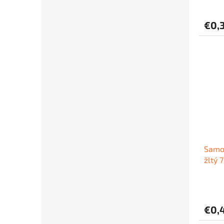
€0,
Samo
žltý 
€0,