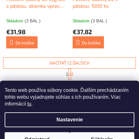
s páskou, okienko vpravo,
páskou, 1000 ks
potlač 500 ks
Skladom
(3 BAL.)
Skladom
(3 BAL.)
€31,98
€37,82
Do košíka
Do košíka
NAČÍTAŤ 12 ĎALŠÍCH
S
1
2
t
O
r
24
položiek celkom
v
á
Tento web používa súbory cookie. Ďalším prechádzaním
l
HORE
n
á
tohto webu vyjadrujete súhlas s ich používaním. Viac
k
d
o
informácií
tu
.
v
Z
a
a
c
á
n
Nastavenie
i
Vytvoril Shoptet
p
i
e
ä
e
p
t
r