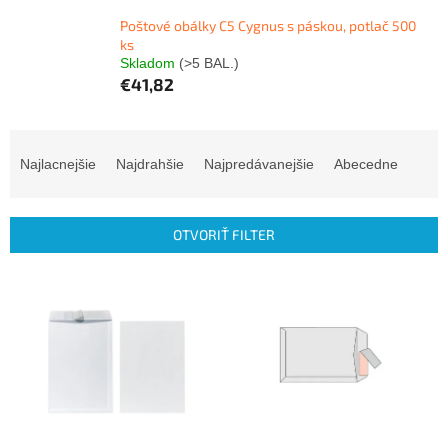
Poštové obálky C5 Cygnus s páskou, potlač 500
ks
Skladom
(>5 BAL.)
€41,82
R
a
Najlacnejšie
Najdrahšie
Najpredávanejšie
Abecedne
d
e
n
OTVORIŤ FILTER
i
e
V
p
ý
r
p
o
i
d
s
u
p
k
r
t
o