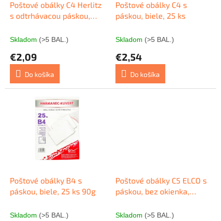
o
d
Poštové obálky C4 Herlitz
Poštové obálky C4 s
v
u
s odtrhávacou páskou,
páskou, biele, 25 ks
k
biele, 10 ks
t
Skladom
(>5 BAL.)
Skladom
(>5 BAL.)
o
€2,09
€2,54
v
Do košíka
Do košíka
Poštové obálky B4 s
Poštové obálky C5 ELCO s
páskou, biele, 25 ks 90g
páskou, bez okienka,
100ks
Skladom
(>5 BAL.)
Skladom
(>5 BAL.)