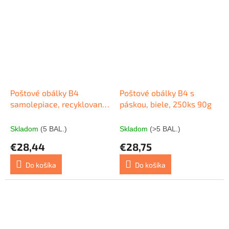
Poštové obálky B4
Poštové obálky B4 s
samolepiace, recyklované
páskou, biele, 250ks 90g
LETTURA 250 ks
Skladom
(5 BAL.)
Skladom
(>5 BAL.)
€28,44
€28,75
Do košíka
Do košíka