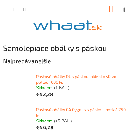
Prejsť
NÁKUP
na
obsah
KOŠÍK
Samolepiace obálky s páskou
Najpredávanejšie
Poštové obálky DL s páskou, okienko vľavo,
potlač 1000 ks
Skladom
(1 BAL.)
€42,28
Poštové obálky C4 Cygnus s páskou, potlač 250
ks
Skladom
(>5 BAL.)
€44,28