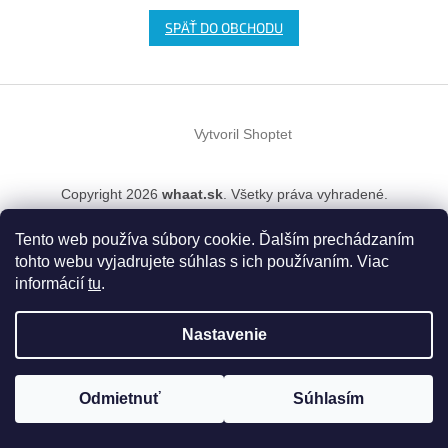
SPÄŤ DO OBCHODU
Z
á
Vytvoril Shoptet
p
ä
t
Copyright 2026
whaat.sk
. Všetky práva vyhradené.
i
e
Tento web používa súbory cookie. Ďalším prechádzaním
tohto webu vyjadrujete súhlas s ich používaním. Viac
informácií
tu
.
Nastavenie
Odmietnuť
Súhlasím