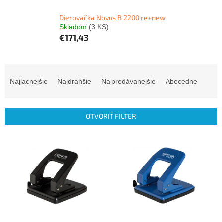
Dierovačka Novus B 2200 re+new
Skladom
(3 KS)
€171,43
R
a
Najlacnejšie
Najdrahšie
Najpredávanejšie
Abecedne
d
e
n
OTVORIŤ FILTER
i
e
V
p
ý
r
p
o
i
d
s
u
p
k
r
t
o