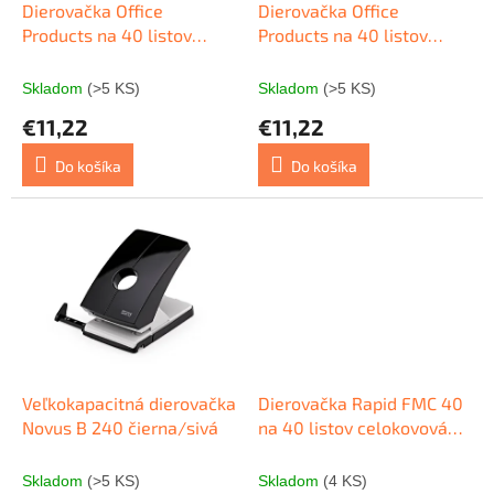
o
d
Dierovačka Office
Dierovačka Office
v
u
Products na 40 listov
Products na 40 listov
k
čierna
modrá
t
Skladom
(>5 KS)
Skladom
(>5 KS)
o
€11,22
€11,22
v
Do košíka
Do košíka
Veľkokapacitná dierovačka
Dierovačka Rapid FMC 40
Novus B 240 čierna/sivá
na 40 listov celokovová
čierna
Skladom
(>5 KS)
Skladom
(4 KS)