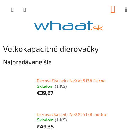
Prejsť
NÁKUP
na
obsah
KOŠÍK
Veľkokapacitné dierovačky
Najpredávanejšie
Dierovačka Leitz NeXXt 5138 čierna
Skladom
(1 KS)
€39,67
Dierovačka Leitz NeXXt 5138 modrá
Skladom
(1 KS)
€49,35