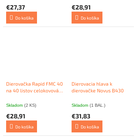
€27,37
€28,91
Do košíka
Do košíka
Dierovačka Rapid FMC 40
Dierovacia hlava k
na 40 listov celokovová
dierovačke Novus B430
strieborná
Skladom
(2 KS)
Skladom
(1 BAL.)
€28,91
€31,83
Do košíka
Do košíka