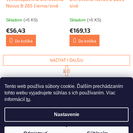
Novus B 265 čierna/sivá
sivá
Skladom
(>5 KS)
Skladom
(>5 KS)
€56,43
€169,13
Do košíka
Do košíka
NAČÍTAŤ 1 ĎALŠIU
S
1
2
t
O
r
13
položiek celkom
v
á
Tento web používa súbory cookie. Ďalším prechádzaním
l
HORE
n
á
tohto webu vyjadrujete súhlas s ich používaním. Viac
k
d
o
informácií
tu
.
v
Z
a
a
c
á
n
Nastavenie
i
Vytvoril Shoptet
p
i
e
ä
e
p
t
r