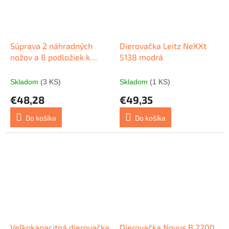
Súprava 2 náhradných
Dierovačka Leitz NeXXt
nožov a 8 podložiek k
5138 modrá
dierovačke Novus B 2200
Skladom
(3 KS)
Skladom
(1 KS)
€48,28
€49,35
Do košíka
Do košíka
Veľkokapacitná dierovačka
Dierovačka Novus B 2200