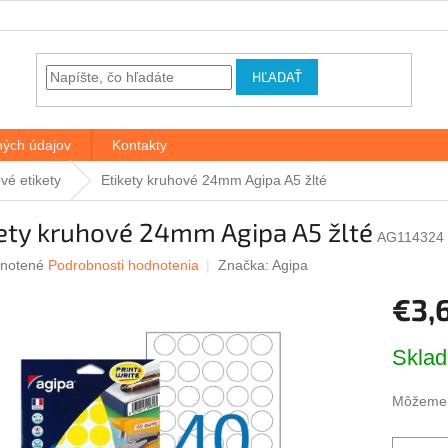
HĽADAŤ
ých údajov
Kontakty
vé etikety
Etikety kruhové 24mm Agipa A5 žlté
ety kruhové 24mm Agipa A5 žlté
AG114324
rné
notené
Podrobnosti hodnotenia
Značka:
Agipa
nie
€3,
u
Jednotk
Skla
cena:
iek.
Môžeme d