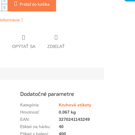
Pridať do košíka
 informácie
OPÝTAŤ SA
ZDIEĽAŤ
Dodatočné parametre
Kategória
:
Kruhové etikety
Hmotnosť
:
0.067 kg
EAN
:
3270241143249
Etikiet na hárku
:
40
Etikiet v balení
:
400