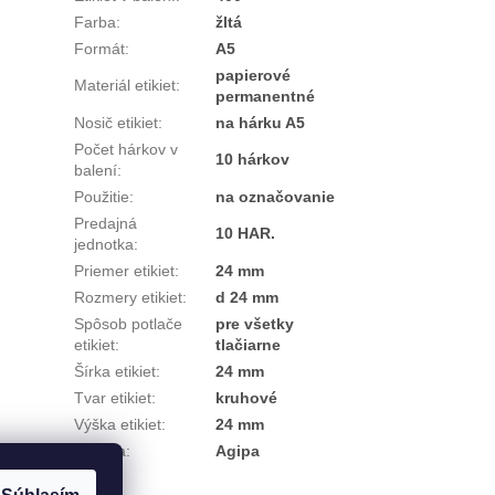
Farba
:
žltá
Formát
:
A5
papierové
Materiál etikiet
:
permanentné
Nosič etikiet
:
na hárku A5
Počet hárkov v
10 hárkov
balení
:
Použitie
:
na označovanie
Predajná
10 HAR.
jednotka
:
Priemer etikiet
:
24 mm
Rozmery etikiet
:
d 24 mm
Spôsob potlače
pre všetky
etikiet
:
tlačiarne
Šírka etikiet
:
24 mm
Tvar etikiet
:
kruhové
Výška etikiet
:
24 mm
Značka
:
Agipa