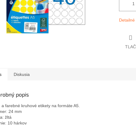
Detailné
TLAČ
s
Diskusia
robný popis
e a farebné kruhové etikety na formáte A5.
mer: 24 mm
a: žltá
nie: 10 hárkov