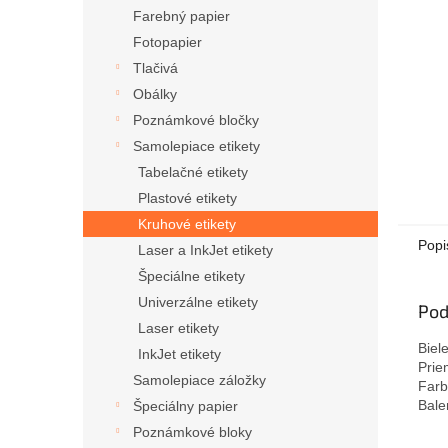
Farebný papier
Fotopapier
Tlačivá
Obálky
Poznámkové bločky
Samolepiace etikety
Tabelačné etikety
Plastové etikety
Kruhové etikety
Popi
Laser a InkJet etikety
Špeciálne etikety
Univerzálne etikety
Pod
Laser etikety
Biel
InkJet etikety
Prie
Samolepiace záložky
Farb
Bale
Špeciálny papier
Poznámkové bloky