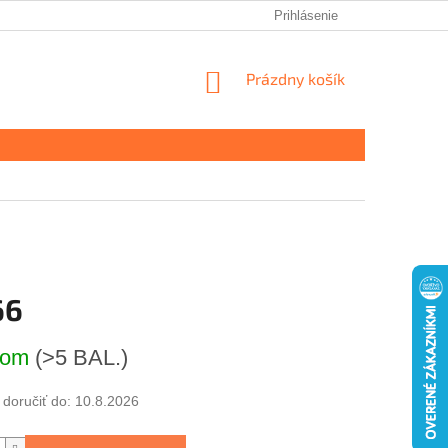
Prihlásenie
NÁKUPNÝ
Prázdny košík
KOŠÍK
66
ová
dom
(>5 BAL.)
oručiť do:
10.8.2026