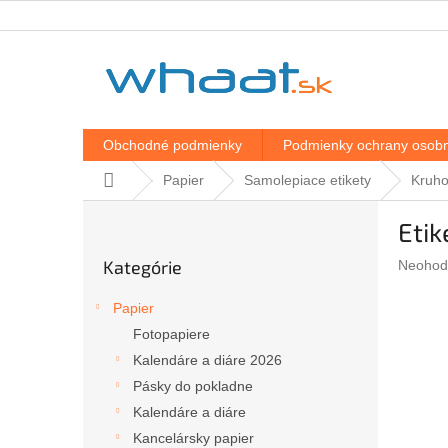
Prejsť
na
obsah
Obchodné podmienky
Podmienky ochrany osobn
Domov
Papier
Samolepiace etikety
Kruho
B
Etik
o
Preskočiť
č
Kategórie
Prieme
Neohod
kategórie
n
hodnote
ý
produkt
Papier
p
je
Fotopapiere
a
0,0
z
Kalendáre a diáre 2026
n
5
e
Pásky do pokladne
hviezdič
l
Kalendáre a diáre
Kancelársky papier