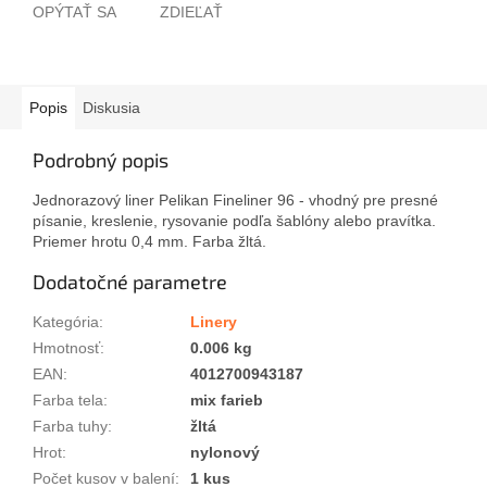
OPÝTAŤ SA
ZDIEĽAŤ
Popis
Diskusia
Podrobný popis
Jednorazový liner Pelikan Fineliner 96 - vhodný pre presné
písanie, kreslenie, rysovanie podľa šablóny alebo pravítka.
Priemer hrotu 0,4 mm. Farba žltá.
Dodatočné parametre
Kategória
:
Linery
Hmotnosť
:
0.006 kg
EAN
:
4012700943187
Farba tela
:
mix farieb
Farba tuhy
:
žltá
Hrot
:
nylonový
Počet kusov v balení
:
1 kus