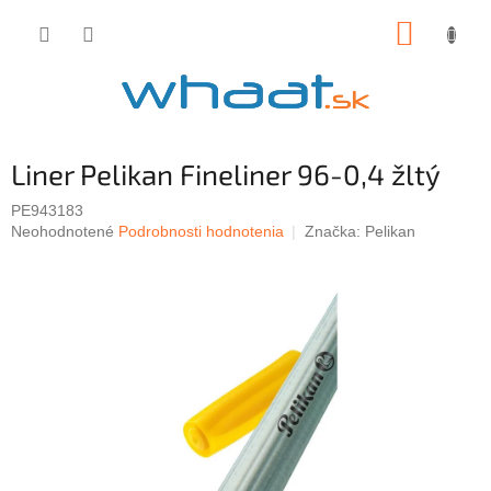
Prejsť
NÁKUP
na
obsah
KOŠÍK
Liner Pelikan Fineliner 96-0,4 žltý
PE943183
Priemerné
Neohodnotené
Podrobnosti hodnotenia
Značka:
Pelikan
hodnotenie
produktu
je
0,0
z
5
hviezdičiek.