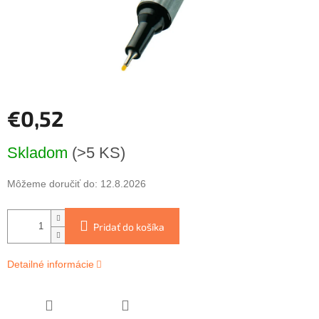
€0,52
Jednotková
Skladom
(>5 KS)
cena:
Môžeme doručiť do:
12.8.2026
Pridať do košíka
Detailné informácie