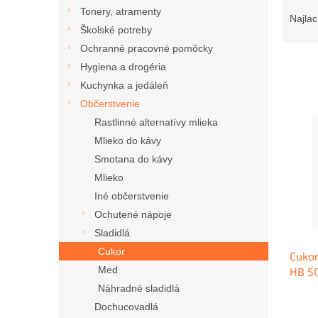
R
Tonery, atramenty
a
Najlac
Školské potreby
d
e
Ochranné pracovné pomôcky
n
Hygiena a drogéria
i
Kuchynka a jedáleň
e
V
Občerstvenie
p
ý
Rastlinné alternatívy mlieka
r
p
o
Mlieko do kávy
i
d
Smotana do kávy
s
u
Mlieko
p
k
r
Iné občerstvenie
t
o
Ochutené nápoje
o
d
Sladidlá
v
u
Cukor
Cukor
k
Med
HB 50
t
o
Náhradné sladidlá
v
Dochucovadlá