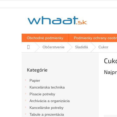
Prejsť
na
obsah
Obchodné podmienky
Podmienky ochrany osobn
Domov
Občerstvenie
Sladidlá
Cukor
B
Cuk
o
Preskočiť
č
Kategórie
kategórie
Najpr
n
ý
Papier
p
Kancelárska technika
a
Písacie potreby
n
e
Archivácia a organizácia
l
Kancelárske potreby
Tabule a prezentácia