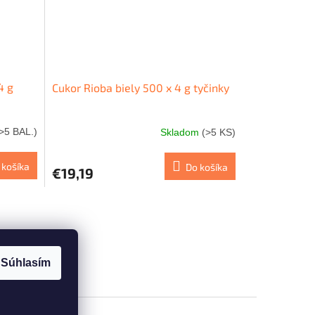
4 g
Cukor Rioba biely 500 x 4 g tyčinky
>5 BAL.)
Skladom
(>5 KS)
 košíka
Do košíka
€19,19
Súhlasím