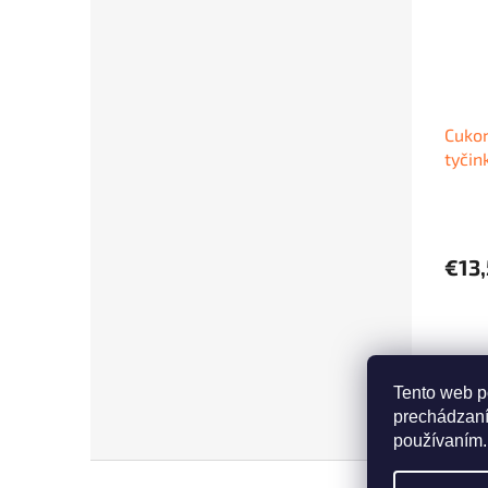
Cukor
tyčin
€13
Tento web p
prechádzaní
používaním.
Z