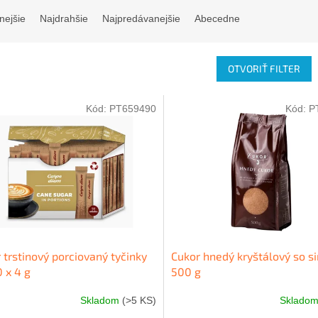
nejšie
Najdrahšie
Najpredávanejšie
Abecedne
OTVORIŤ FILTER
Kód:
PT659490
Kód:
P
 trstinový porciovaný tyčinky
Cukor hnedý kryštálový so s
 x 4 g
500 g
Skladom
(>5 KS)
Sklado