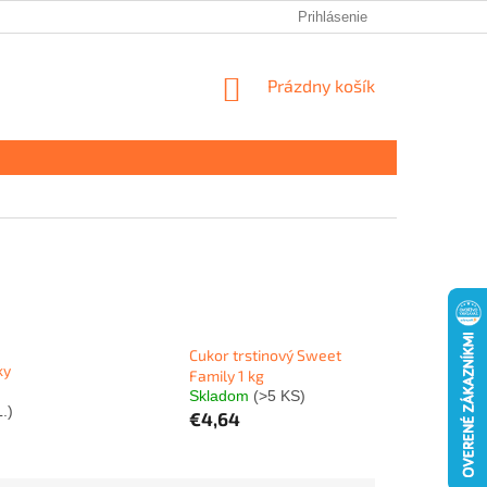
Prihlásenie
NÁKUPNÝ
Prázdny košík
KOŠÍK
Cukor trstinový Sweet
ky
Family 1 kg
Skladom
(>5 KS)
.)
€4,64