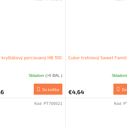
 kryštálový porciovaný HB 100
Cukor trstinový Sweet Family
Skladom
(>5 BAL.)
Sklado
Do košíka
Do
66
€4,64
Kód:
PT700521
Kód:
P