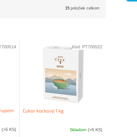
15
položiek celkom
T700514
Kód:
PT700522
irupom
Cukor kockový 1 kg
m
(>5 KS)
Skladom
(>5 KS)