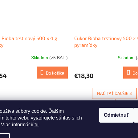
 Rioba trstinový 500 x 4 g
Cukor Rioba trstinový 500 x 
ky
pyramídky
Skladom
(>5 BAL.)
Skladom
(
Do košíka
Do
,54
€18,30
NAČÍTAŤ ĎALŠIE 3
S
1
2
O
t
oužíva súbory cookie. Ďalším
r
v
Odmietnuť
HORE
á
l
m tohto webu vyjadrujete súhlas s ich
n
á
 Viac informácií
tu
.
k
d
o
a
v