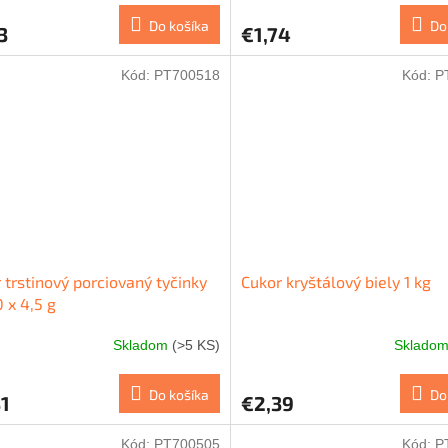
Do košíka
Do
3
€1,74
Kód:
PT700518
Kód:
P
 trstinový porciovaný tyčinky
Cukor kryštálový biely 1 kg
 x 4,5 g
Skladom
(>5 KS)
Sklado
Do košíka
Do
1
€2,39
Kód:
PT700505
Kód:
P