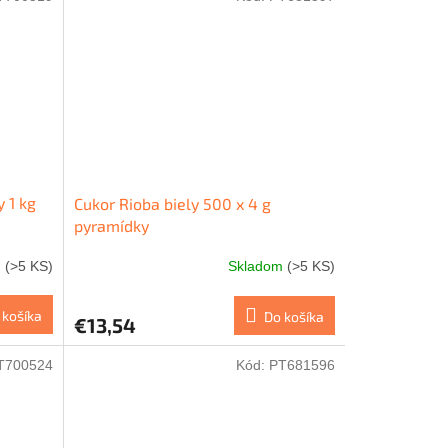
 1 kg
Cukor Rioba biely 500 x 4 g
pyramídky
m
(>5 KS)
Skladom
(>5 KS)
 košíka
Do košíka
€13,54
T700524
Kód:
PT681596