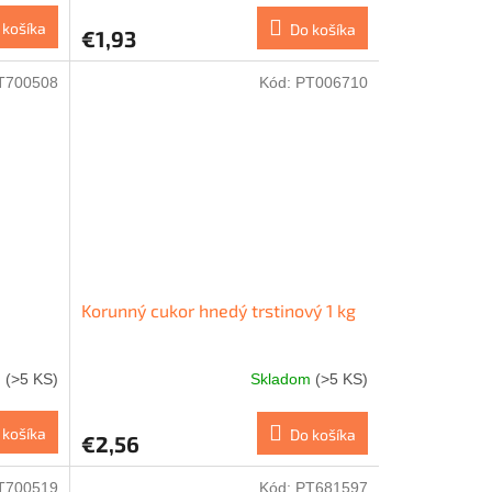
 košíka
Do košíka
€1,93
T700508
Kód:
PT006710
Korunný cukor hnedý trstinový 1 kg
m
(>5 KS)
Skladom
(>5 KS)
 košíka
Do košíka
€2,56
T700519
Kód:
PT681597