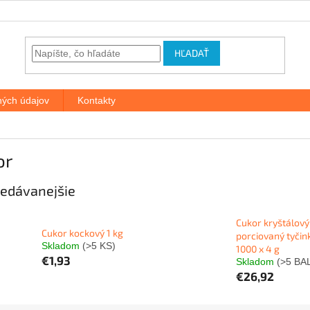
HĽADAŤ
ých údajov
Kontakty
or
edávanejšie
Cukor kryštálový
Cukor kockový 1 kg
porciovaný tyčin
Skladom
(>5 KS)
1000 x 4 g
€1,93
Skladom
(>5 BAL
€26,92