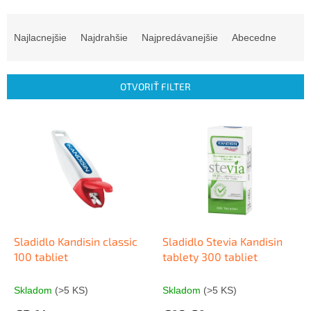
R
a
Najlacnejšie
Najdrahšie
Najpredávanejšie
Abecedne
d
e
n
OTVORIŤ FILTER
i
e
V
p
ý
r
p
o
i
d
s
u
p
k
r
t
o
o
d
Sladidlo Kandisin classic
Sladidlo Stevia Kandisin
v
u
100 tabliet
tablety 300 tabliet
k
t
Skladom
(>5 KS)
Skladom
(>5 KS)
o