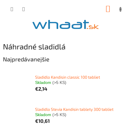
Prejsť
NÁKUP
na
obsah
KOŠÍK
Náhradné sladidlá
Najpredávanejšie
Sladidlo Kandisin classic 100 tabliet
Skladom
(>5 KS)
€2,14
Sladidlo Stevia Kandisin tablety 300 tabliet
Skladom
(>5 KS)
€10,61