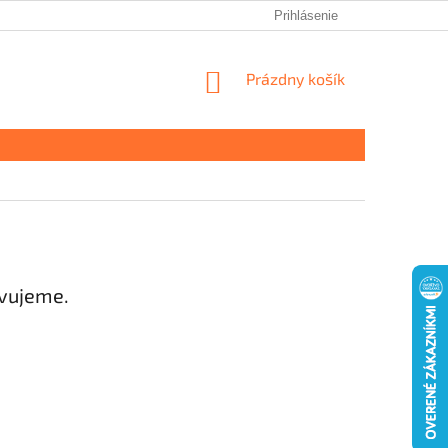
Prihlásenie
NÁKUPNÝ
Prázdny košík
KOŠÍK
avujeme.