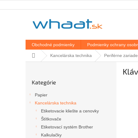
Prejsť
na
obsah
Obchodné podmienky
Podmienky ochrany osobn
Domov
Kancelárska technika
Periférne zariad
B
Klá
o
Preskočiť
č
Kategórie
kategórie
n
ý
Papier
p
Kancelárska technika
a
Etiketovacie kliešte a cenovky
n
e
Štítkovače
l
Etiketovací systém Brother
Kalkulačky