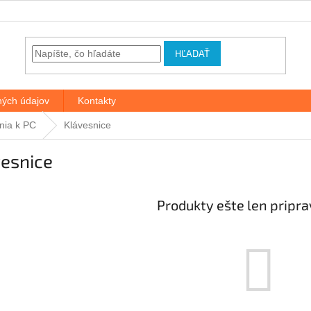
HĽADAŤ
ých údajov
Kontakty
enia k PC
Klávesnice
vesnice
Produkty ešte len pripr