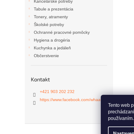
Kancelárske potreby
Tabule a prezentácia
Tonery, atramenty
Školské potreby
Ochranné pracovné pomôcky
Hygiena a drogéria
Kuchynka a jedáleň
Občerstvenie
Kontakt
+421 903 202 232
https://www.facebook.com/whaat.sk
Tento web p
prechádzaní
používaním.
Z
á
Nastaven