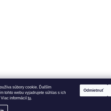
oužíva súbory cookie. Ďalším
Odmietnuť
m tohto webu vyjadrujete súhlas s ich
 Viac informácií
tu
.
ie